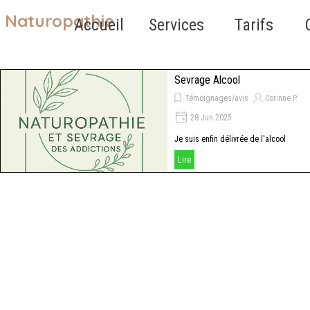
Aller au contenu
Naturopathie
Sauter le 
Accueil
Services
Tarifs
▼
Sevrage Alcool
Témoignages/avis
Corinne P.
28 Jun 2025
Je suis enfin délivrée de l'alcool
Lire