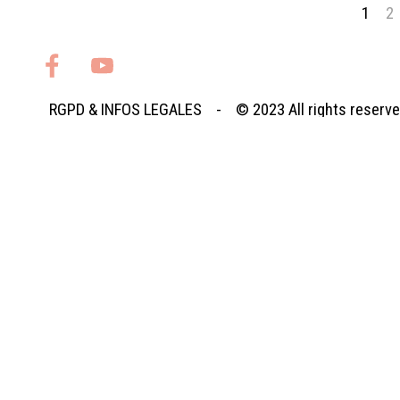
Page 
1
Al
2
RGPD
&
INFOS LEGALES
- © 2023
All rights reserv
Retourner au contenu