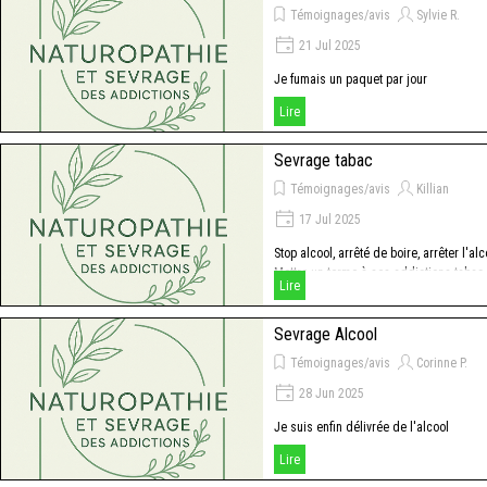
Témoignages/avis
Sylvie R.
21 Jul 2025
Je fumais un paquet par jour
Lire
Sevrage tabac
Témoignages/avis
Killian
17 Jul 2025
Stop alcool, arrêté de boire, arrêter l'alc
Mettre un terme à ses addictions tabac
Lire
alcool
Sevrage Alcool
Témoignages/avis
Corinne P.
28 Jun 2025
Je suis enfin délivrée de l'alcool
Lire